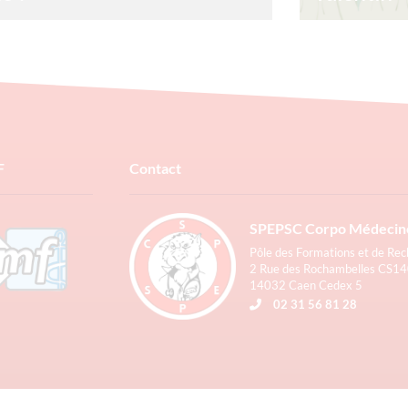
nt est calculé le cout copie ? Le cout
Une fleur pour 
 revêt d’un calcul complexe prenant en
pour vous de 
e de multiples facteurs. C’est sur cette
gens qui comp
 que
commander vos
inclus. https:/
2/2024
Lire la suite »
22/01/2024
F
Contact
SPEPSC Corpo Médecin
Pôle des Formations et de Re
2 Rue des Rochambelles CS1
14032 Caen Cedex 5
02 31 56 81 28