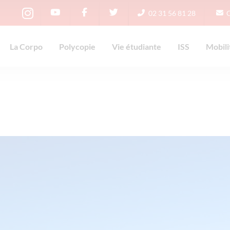
02 31 56 81 28
La Corpo
Polycopie
Vie étudiante
ISS
Mobili