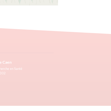
la Saint Valentin est l’occasion
déclarer votre flamme aux
tent pour vous. Vous pourrez
 fleurs du 1er février au 11
/corpolyp.spepsc.org/fr/
Lire la suite »
e Caen
cherche en Santé
4032