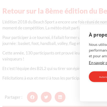
Retour sur la 8ème édition du Be
L’édition 2018 du Beach Sport a encore une fois réuni de no
moment de compétition. La météo était parfaite pour cet évén
À propo
Pour participer à ce tournoi, il fallait former une équipe de
journée : basket, foot, handball, volley, flag et pour les suppo
Nous utilis
performance
Cette année, 130 participants ont prouvé leur détermination 
et pour amé
vainqueurs !
En savoir 
Et c’est l’équipe des B2L2 qui su tirer son épingle du jeu en 
Autoris
Félicitations à eux et merci à tous les participants ! On a hâ
Partager :