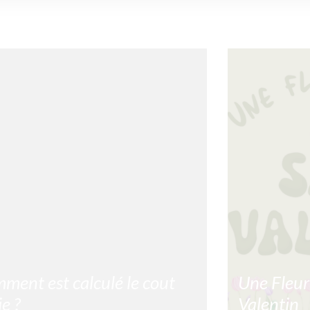
ment est calculé le cout
Une Fleur
ie ?
Valentin