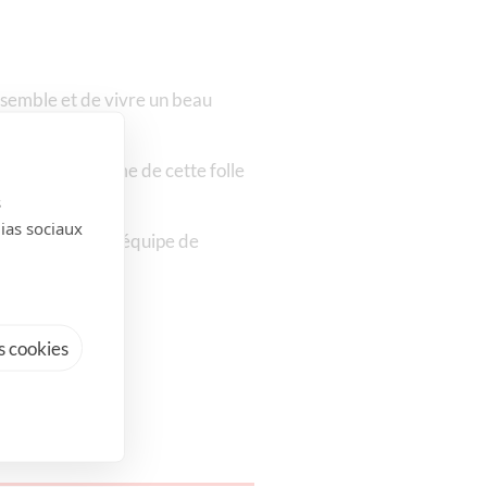
nsemble et de vivre un beau
ir !
ves. Au programme de cette folle
s
dias sociaux
ace que pour une équipe de
 cookies