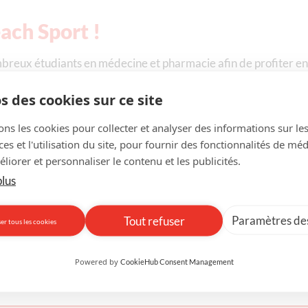
ach Sport !
mbreux étudiants en médecine et pharmacie afin de profiter e
ement et tous les participants en gardent un excellent souven
s des cookies sur ce site
 5 personnes afin de s’affronter sur différentes épreuves sporti
rters, la possibilité de profiter d’une pétanque sur la plage 🎉
ons les cookies pour collecter et analyser des informations sur le
s et l'utilisation du site, pour fournir des fonctionnalités de mé
sur la plage Riva-Bella de Ouistreham, mais il n’y avait de pl
liorer et personnaliser le contenu et les publicités.
plus
remportant la compétition 🏆
Paramètres des
Tout refuser
er tous les cookies
te de vous retrouver l’année prochaine ⚽
Powered by
CookieHub Consent Management