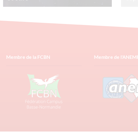
La saint Valentin une fête commerciale ? Oui
Comme
mais pour une fois acheter une fleur te
copie
permettra de faire un don à une association !
compt
base
1/02/2025
Lire la suite »
10/0
Membre de la FCBN
Membre de l'ANEM