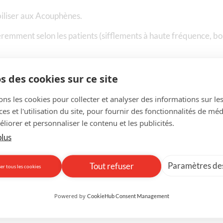
biliser aux Acouphènes.
ifféremment selon les patients (sifflements à haute fréquence,
tients souffrant d’acouphènes mais aussi d’hyperacousie, de l
s des cookies sur ce site
ons les cookies pour collecter et analyser des informations sur le
s et l'utilisation du site, pour fournir des fonctionnalités de mé
liorer et personnaliser le contenu et les publicités.
plus
Paramètres des
Tout refuser
er tous les cookies
enes/
Powered by
CookieHub Consent Management