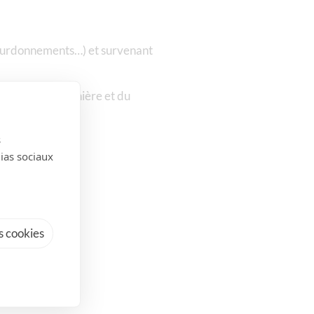
 bourdonnements…) et survenant
a maladie de Menière et du
s
dias sociaux
 cookies