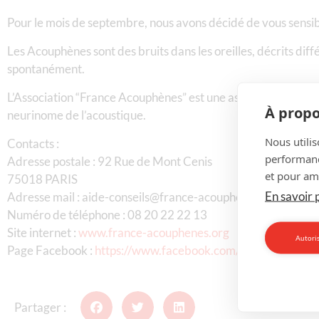
Pour le mois de septembre, nous avons décidé de vous sensi
Les Acouphènes sont des bruits dans les oreilles, décrits d
spontanément.
L’Association “France Acouphènes” est une association de pa
À propo
neurinome de l’acoustique.
Nous utilis
Contacts :
performance
Adresse postale : 92 Rue de Mont Cenis
et pour amé
75018 PARIS
En savoir 
Adresse mail :
aide-conseils@france-acouphenes.org
Numéro de téléphone : 08 20 22 22 13
Site internet :
www.france-acouphenes.org
Autoris
Page Facebook :
https://www.facebook.com/France.Acouph
Partager :