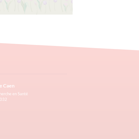
la Saint Valentin est l’occasion
déclarer votre flamme aux
tent pour vous. Vous pourrez
 fleurs du 1er février au 11
/corpolyp.spepsc.org/fr/
Lire la suite »
e Caen
cherche en Santé
4032