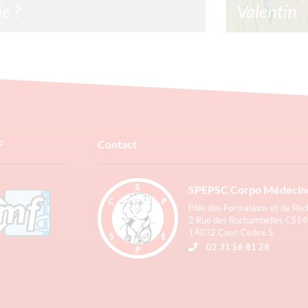
ie ?
Valentin
nt est calculé le cout copie ? Le cout
Une fleur pour 
 revêt d’un calcul complexe prenant en
pour vous de 
e de multiples facteurs. C’est sur cette
gens qui comp
 que
commander vos
inclus. https:/
2/2024
Lire la suite »
22/01/2024
F
Contact
SPEPSC Corpo Médecin
Pôle des Formations et de Re
2 Rue des Rochambelles CS1
14032 Caen Cedex 5
02 31 56 81 28