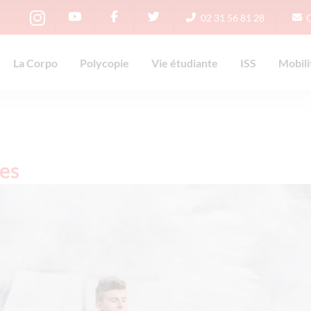
02 31 56 81 28
La Corpo
Polycopie
Vie étudiante
ISS
Mobili
es