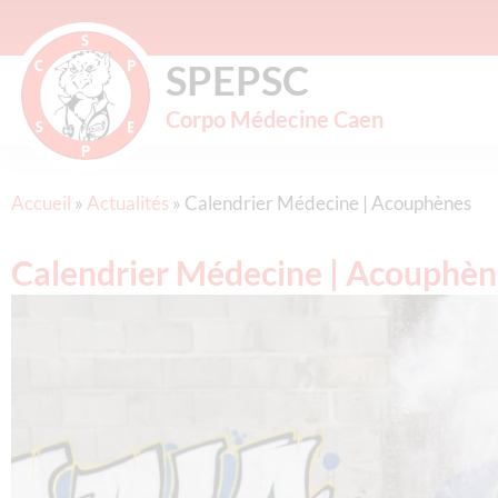
SPEPSC
Corpo Médecine Caen
Accueil
»
Actualités
»
Calendrier Médecine | Acouphènes
Calendrier Médecine | Acouphèn