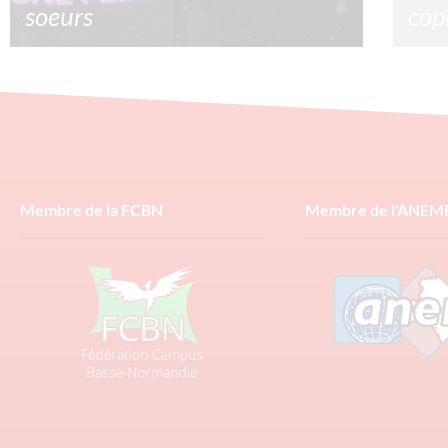
soeurs
cop
La saint Valentin une fête commerciale ? Oui
Comme
mais pour une fois acheter une fleur te
copie
permettra de faire un don à une association !
compt
base
1/02/2025
Lire la suite »
10/0
Membre de la FCBN
Membre de l'ANEM