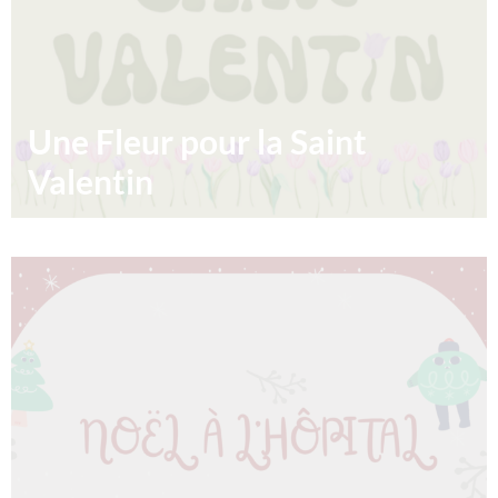
Une Fleur pour la Saint
Valentin
Une fleur pour la Saint Valentin est l’occasion pour vous
de déclarer votre flamme aux gens qui comptent pour
vous. Vous pourrez commander vos fleurs du 1er
février au 11 inclus. https://corpolyp.spepsc.org/fr/
22/01/2024
Lire la suite »