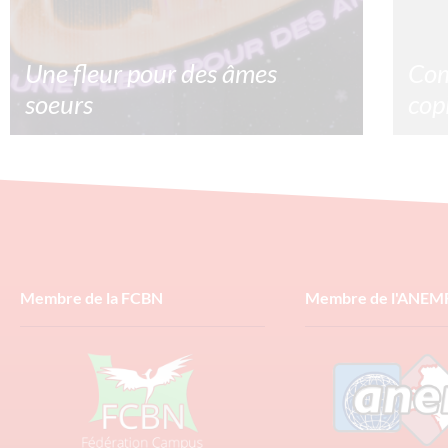
Une fleur pour des âmes
Com
soeurs
cop
La saint Valentin une fête commerciale ? Oui
Comme
mais pour une fois acheter une fleur te
copie
permettra de faire un don à une association !
compt
base
1/02/2025
Lire la suite »
10/0
Membre de la FCBN
Membre de l'ANEM