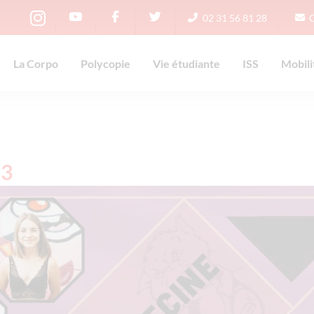
02 31 56 81 28
La Corpo
Polycopie
Vie étudiante
ISS
Mobili
23