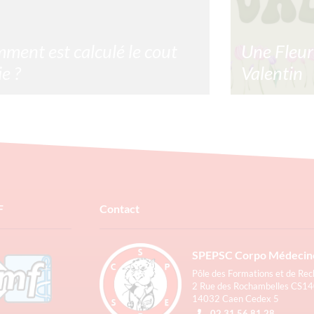
ment est calculé le cout
Une Fleur
ie ?
Valentin
nt est calculé le cout copie ? Le cout
Une fleur pour 
 revêt d’un calcul complexe prenant en
pour vous de 
e de multiples facteurs. C’est sur cette
gens qui comp
 que
commander vos
inclus. https:/
2/2024
Lire la suite »
22/01/2024
F
Contact
SPEPSC Corpo Médecin
Pôle des Formations et de Re
2 Rue des Rochambelles CS1
14032 Caen Cedex 5
02 31 56 81 28