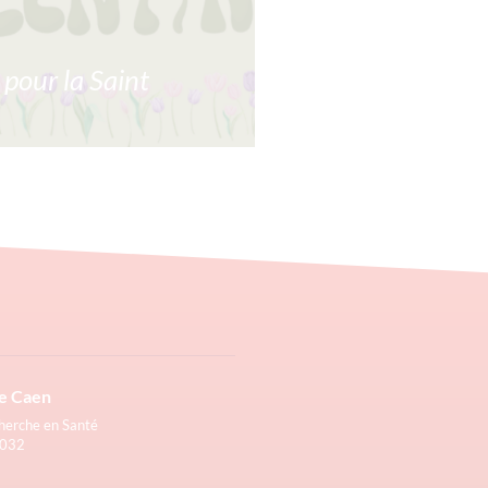
 pour la Saint
la Saint Valentin est l’occasion
déclarer votre flamme aux
tent pour vous. Vous pourrez
 fleurs du 1er février au 11
/corpolyp.spepsc.org/fr/
Lire la suite »
e Caen
cherche en Santé
4032