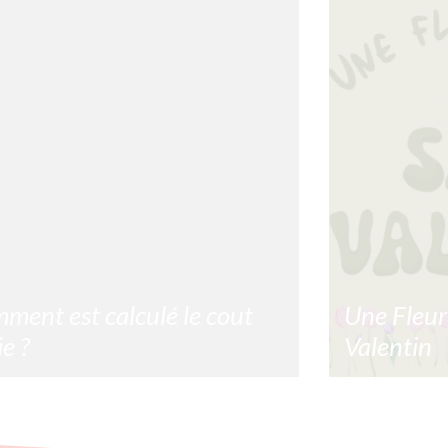
ment est calculé le cout
Une Fleur
ie ?
Valentin
nt est calculé le cout copie ? Le cout
Une fleur pour 
 revêt d’un calcul complexe prenant en
pour vous de 
e de multiples facteurs. C’est sur cette
gens qui comp