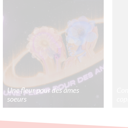
Une fleur pour des âmes
Com
soeurs
cop
La saint Valentin une fête commerciale ? Oui
Comme
mais pour une fois acheter une fleur te
copie
permettra de faire un don à une association !
compt