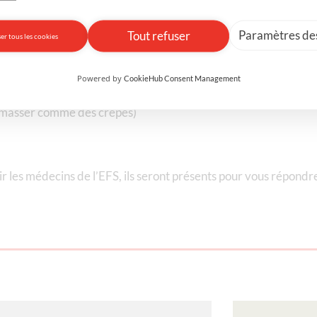
Paramètres des
Tout refuser
er tous les cookies
Powered by
CookieHub Consent Management
premier don
 ramasser comme des crêpes)
oir les médecins de l’EFS, ils seront présents pour vous répondr