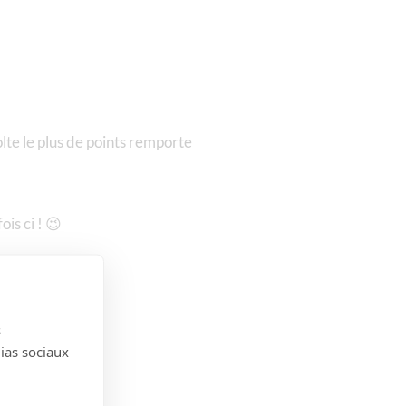
lte le plus de points remporte
is ci ! 😉
s
dias sociaux