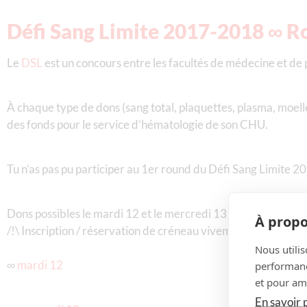
Défi Sang Limite 2017-2018 ∞ R
Le
DSL
est un concours entre les facultés de médecine et de
À chaque type de dons (sang total, plaquettes, plasma, moelle
des fonds pour le service d’hématologie de son CHU.
Tu n’as pas pu participer au 1er round du Défi Sang Limite 20
Dons possibles le mardi 12 et le mercredi 13 décembre de 
À propo
/!\ Inscription / réservation de créneau vivement conseillée (il
Nous utilis
∞
mardi 12
performance
et pour amé
En savoir 