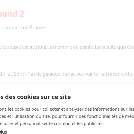
ound 2
 pharmacie de France.
 osseuse) est attribué un nombre de points. La faculté qui réco
17-2018 ??? Pas de panique, tu vas pouvoir te rattraper cette fo
11h30 à 16h.
s des cookies sur ce site
 suffit de cliquer sur le jour souhaité)
ons les cookies pour collecter et analyser des informations sur le
s et l'utilisation du site, pour fournir des fonctionnalités de mé
liorer et personnaliser le contenu et les publicités.
plus