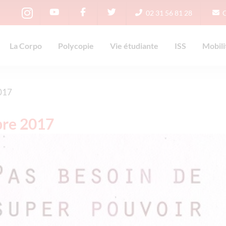
02 31 56 81 28
La Corpo
Polycopie
Vie étudiante
ISS
Mobili
017
bre 2017