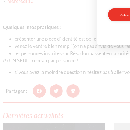
∞
mercredi 13
Autoris
Quelques infos pratiques :
présenter une pièce d’identité est obligatoire pour un 
venez le ventre bien rempli (on n’a pas envie de vous
les personnes inscrites sur Résadon passent en priorité
/!\ UN SEUL créneau par personne !
si vous avez la moindre question n’hésitez pas à aller v
Partager :
Dernières actualités