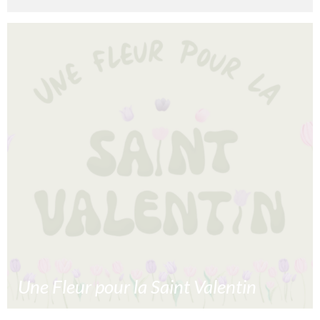
Comment est calculé le cout copie ? Le cout copie revêt
d’un calcul complexe prenant en compte de multiples
facteurs. C’est sur cette base que
10/02/2024
Lire la suite »
Une Fleur pour la Saint Valentin
Une fleur pour la Saint Valentin est l’occasion pour vous