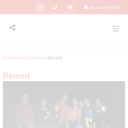
Boutique SPEPSC
Accueil
»
Actualités
»
Remed
Remed