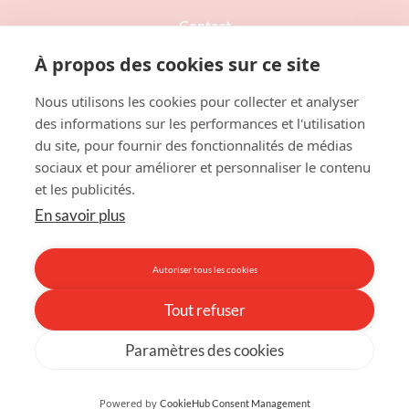
Contact
À propos des cookies sur ce site
Nous utilisons les cookies pour collecter et analyser
des informations sur les performances et l'utilisation
du site, pour fournir des fonctionnalités de médias
sociaux et pour améliorer et personnaliser le contenu
et les publicités.
SPEPSC Corpo Médecine Caen
En savoir plus
Pôle des Formations et de Recherche en Santé
2 Rue des Rochambelles CS14032
14032 Caen Cedex 5
Autoriser tous les cookies
02 31 56 81 28
Tout refuser
Paramètres des cookies
© Copyright 2022 SPEPSC – Tous droits réservés –
Mentions
légales
–
Données personnelles
–
Gestion des cookies
–
Agence
Digitale Caen
:
CINS
Powered by
CookieHub Consent Management