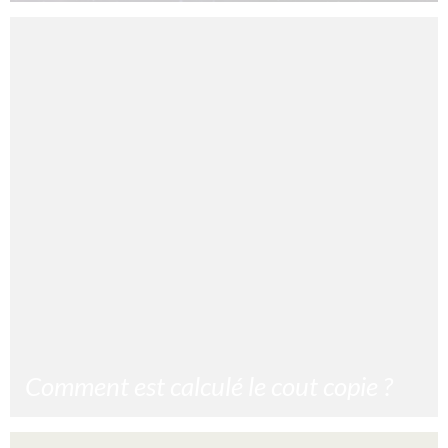
La saint Valentin une fête commerciale ? Oui mais pour
une fois acheter une fleur te permettra de faire un don
à une association !
1/02/2025
Lire la suite »
Comment est calculé le cout copie ?
Comment est calculé le cout copie ? Le cout copie revêt